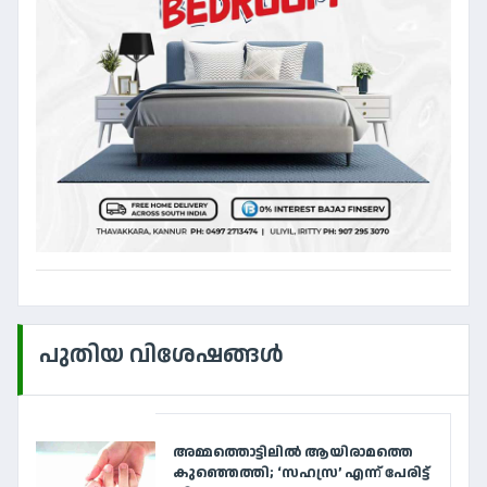
പുതിയ വിശേഷങ്ങൾ
അമ്മത്തൊട്ടിലിൽ ആയിരാമത്തെ
കുഞ്ഞെത്തി; ‘സഹസ്ര’ എന്ന് പേരിട്ട്