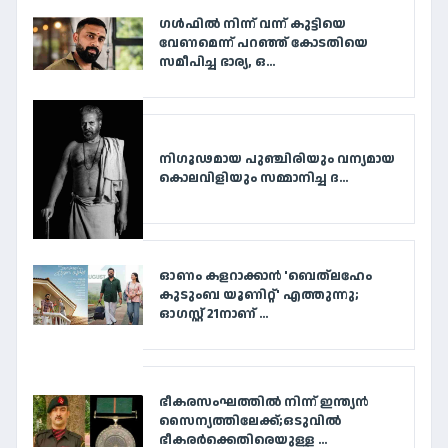
ഗൾഫിൽ നിന്ന് വന്ന് കുട്ടിയെ
വേണമെന്ന് പറഞ്ഞ് കോടതിയെ
സമീപിച്ച ഭാര്യ, ഒ...
നി​ഗൂ​ഢ​മാ​യ പു​ഞ്ചി​രി​യും വ​ന്യ​മാ​യ
കൊ​ല​വി​ളി​യും സ​മ്മാ​നി​ച്ച ദ...
ഓണം കളറാക്കാൻ 'ബെത്‌ലഹേം
കുടുംബ യൂണിറ്റ്' എത്തുന്നു;
ഓഗസ്റ്റ് 21നാണ് ...
ഭീകരസംഘത്തിൽ നിന്ന് ഇന്ത്യൻ
സൈന്യത്തിലേക്ക്;ഒടുവിൽ
ഭീകരർക്കെതിരെയുള്ള ...