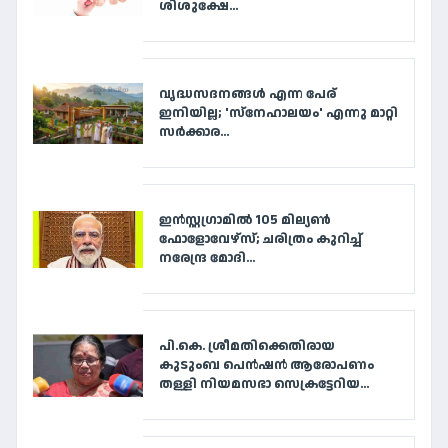
ശിശുക്ഷേ...
വൃദ്ധസദനങ്ങള്‍ എന്ന പേര്
ഇനിയില്ല; 'സ്‌നേഹാലയം' എന്നു മാറ്റി
സര്‍ക്കാര...
ഇൻസ്റ്റഗ്രാമിൽ 105 മില്യൺ
ഫോളോവേഴ്‌സ്; ചരിത്രം കുറിച്ച്
നരേന്ദ്ര മോദി...
പി.കെ. ശ്രീമതിക്കെതിരായ
കുടുംബ പെൻഷൻ ആരോപണം
തള്ളി നിയമസഭാ സെക്രട്ടേറിയ...