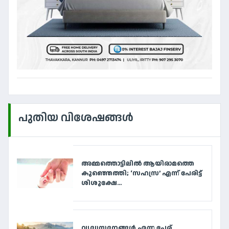
പുതിയ വിശേഷങ്ങൾ
അമ്മത്തൊട്ടിലിൽ ആയിരാമത്തെ
കുഞ്ഞെത്തി; ‘സഹസ്ര’ എന്ന് പേരിട്ട്
ശിശുക്ഷേ...
വൃദ്ധസദനങ്ങള്‍ എന്ന പേര്