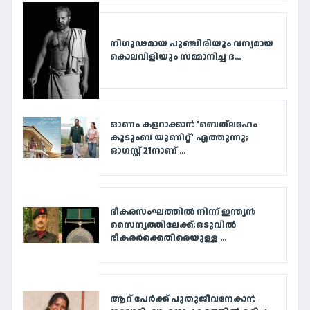
നി​ഗൂ​ഢ​മാ​യ പു​ഞ്ചി​രി​യും വ​ന്യ​മാ​യ
കൊ​ല​വി​ളി​യും സ​മ്മാ​നി​ച്ച ദ...
ഓണം കളറാക്കാൻ 'ബെത്‌ലഹേം
കുടുംബ യൂണിറ്റ്' എത്തുന്നു;
ഓഗസ്റ്റ് 21നാണ് ...
ഭീകരസംഘത്തിൽ നിന്ന് ഇന്ത്യൻ
സൈന്യത്തിലേക്ക്;ഒടുവിൽ
ഭീകരർക്കെതിരെയുള്ള ...
ആറ് പേര്‍ക്ക് പുതുജീവനേകാന്‍