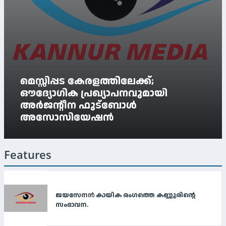
മെസ്സിപ്പട കേരളത്തിലേക്ക്;
ഔദ്യോഗിക പ്രഖ്യാപനവുമായി
അര്‍ജന്റീന ഫുട്‌ബോള്‍
അസോസിയേഷന്‍
Features
ജയസേനൻ കായിക രംഗത്തെ കണ്ണൂരിന്റെ
സംഭാവന.