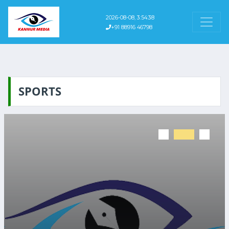
2026-08-08, 3:54:38
+91 88916 46798
SPORTS