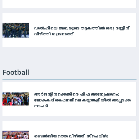
ഡൽഹിയെ അവരുടെ തട്ടകത്തിൽ ഒരു റണ്ണിന്
വീഴ്ത്തി ഗുജറാത്ത്
Football
അർജന്റീനക്കെതിരെ ഫിഫ അന്വേഷണം;
ലോകകപ്പ് ഫൈനലിലെ കയ്യാങ്കളിയിൽ അച്ചടക്ക
നടപടി
ബെല്‍ജിയത്തെ വീഴ്ത്തി സ്‌പെയ്ന്‍;