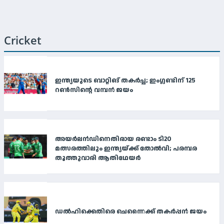
Cricket
ഇന്ത്യയുടെ ബാറ്റിങ് തകർച്ച; ഇംഗ്ലണ്ടിന് 125
റൺസിന്റെ വമ്പൻ ജയം
അയർലൻഡിനെതിരായ രണ്ടാം ടി20
മത്സരത്തിലും ഇന്ത്യയ്ക്ക് തോൽവി; പരമ്പര
തൂത്തുവാരി ആതിഥേയർ
ഡൽഹിക്കെതിരെ ചെന്നൈക്ക് തകർപ്പൻ ജയം