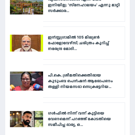
ഇനിയില്ല; 'സ്‌നേഹാലയം' എന്നു മാറ്റി
സര്‍ക്കാര...
ഇൻസ്റ്റഗ്രാമിൽ 105 മില്യൺ
ഫോളോവേഴ്‌സ്; ചരിത്രം കുറിച്ച്
നരേന്ദ്ര മോദി...
പി.കെ. ശ്രീമതിക്കെതിരായ
കുടുംബ പെൻഷൻ ആരോപണം
തള്ളി നിയമസഭാ സെക്രട്ടേറിയ...
ഗൾഫിൽ നിന്ന് വന്ന് കുട്ടിയെ
വേണമെന്ന് പറഞ്ഞ് കോടതിയെ
സമീപിച്ച ഭാര്യ, ഒ...