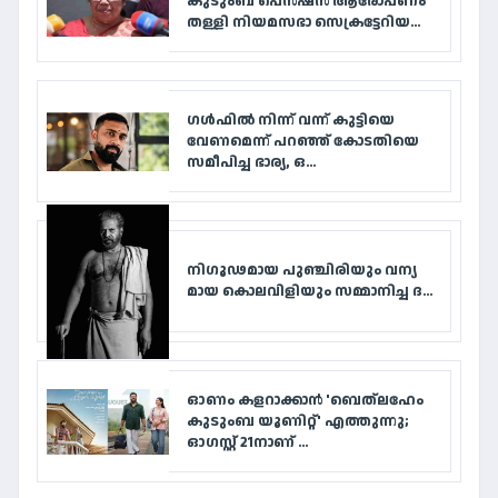
കുടുംബ പെൻഷൻ ആരോപണം
തള്ളി നിയമസഭാ സെക്രട്ടേറിയ...
ഗൾഫിൽ നിന്ന് വന്ന് കുട്ടിയെ
വേണമെന്ന് പറഞ്ഞ് കോടതിയെ
സമീപിച്ച ഭാര്യ, ഒ...
നി​ഗൂ​ഢ​മാ​യ പു​ഞ്ചി​രി​യും വ​ന്യ​
മാ​യ കൊ​ല​വി​ളി​യും സ​മ്മാ​നി​ച്ച ദ...
ഓണം കളറാക്കാൻ 'ബെത്‌ലഹേം
കുടുംബ യൂണിറ്റ്' എത്തുന്നു;
ഓഗസ്റ്റ് 21നാണ് ...