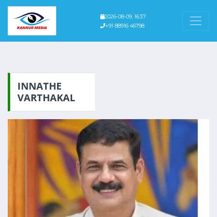
2026-08-09, 16:37
+91 88916 46798
INNATHE
VARTHAKAL