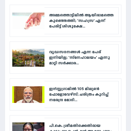
അമ്മത്തൊട്ടിലിൽ ആയിരാമത്തെ
കുഞ്ഞെത്തി; ‘സഹസ്ര’ എന്ന്
പേരിട്ട് ശിശുക്ഷേ...
വൃദ്ധസദനങ്ങള്‍ എന്ന പേര്
ഇനിയില്ല; 'സ്‌നേഹാലയം' എന്നു
മാറ്റി സര്‍ക്കാര...
ഇൻസ്റ്റഗ്രാമിൽ 105 മില്യൺ
ഫോളോവേഴ്‌സ്; ചരിത്രം കുറിച്ച്
നരേന്ദ്ര മോദി...
പി.കെ. ശ്രീമതിക്കെതിരായ