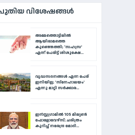
പുതിയ വിശേഷങ്ങൾ
അമ്മത്തൊട്ടിലിൽ
ആയിരാമത്തെ
കുഞ്ഞെത്തി; ‘സഹസ്ര’
എന്ന് പേരിട്ട് ശിശുക്ഷേ...
വൃദ്ധസദനങ്ങള്‍ എന്ന പേര്
ഇനിയില്ല; 'സ്‌നേഹാലയം'
എന്നു മാറ്റി സര്‍ക്കാര...
ഇൻസ്റ്റഗ്രാമിൽ 105 മില്യൺ
ഫോളോവേഴ്‌സ്; ചരിത്രം
കുറിച്ച് നരേന്ദ്ര മോദി...