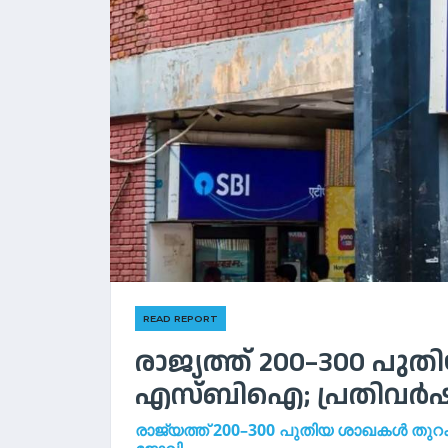
READ REPORT
രാജ്യത്ത് 200–300 പ
എസ്‌ബിഐ; പ്രതിവർഷം
രാജ്യത്ത് 200–300 പുതിയ ശാഖകൾ തുറക