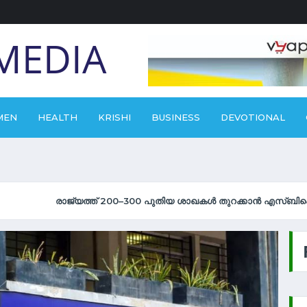
MEDIA
MEN
HEALTH
KRISHI
BUSINESS
DEVOTIONAL
തിയ ശാഖകൾ തുറക്കാൻ എസ്‌ബിഐ; പ്രതിവർഷം 16,000 പേർക്ക് ജോലി