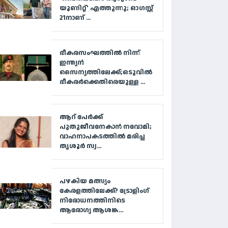
യൂണിറ്റ്' എത്തുന്നു; ഓഗസ്റ്റ്
21നാണ് ...
ഭീകരസംഘത്തിൽ നിന്ന്
ഇന്ത്യൻ
സൈന്യത്തിലേക്ക്;ഒടുവിൽ
ഭീകരർക്കെതിരെയുള്ള ...
ആറ് പേര്‍ക്ക്
പുതുജീവനേകാന്‍ നവോമി;
വാഹനാപകടത്തില്‍ മരിച്ച
തൃശൂര്‍ സ്വ...
പഴകിയ മത്സ്യം
കേരളത്തിലേക്ക്? ട്രോളിംഗ്
നിരോധനത്തിനിടെ
ആരോഗ്യ ആശങ്ക...