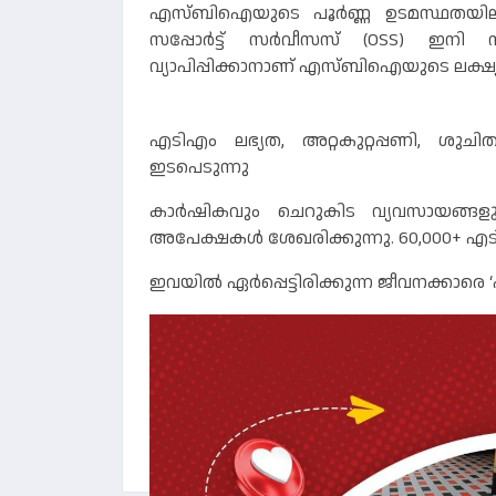
എസ്‌ബിഐയുടെ പൂർണ്ണ ഉടമസ്ഥതയിലുള്
സപ്പോർട്ട് സർവീസസ് (OSS) ഇനി നഗര
വ്യാപിപ്പിക്കാനാണ് എസ്‌ബിഐയുടെ ലക്ഷ്യ
എടിഎം ലഭ്യത, അറ്റകുറ്റപ്പണി, ശുചി
ഇടപെടുന്നു
കാർഷികവും ചെറുകിട വ്യവസായങ്ങളും
അപേക്ഷകൾ ശേഖരിക്കുന്നു. 60,000+ എടി
ഇവയിൽ ഏർപ്പെട്ടിരിക്കുന്ന ജീവനക്കാരെ ‘