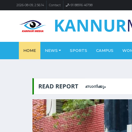
2026-08-09, 2:56:14
Contact
+91 88916 46798
KANNUR
HOME
NEWS
SPORTS
CAMPUS
WO
READ REPORT
 ഉടൻ അവസാനിക്കും
രാജ്യത്ത് 200–300 പു