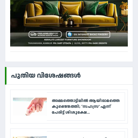
പുതിയ വിശേഷങ്ങൾ
അമ്മത്തൊട്ടിലിൽ ആയിരാമത്തെ
കുഞ്ഞെത്തി; ‘സഹസ്ര’ എന്ന്
പേരിട്ട് ശിശുക്ഷേ...