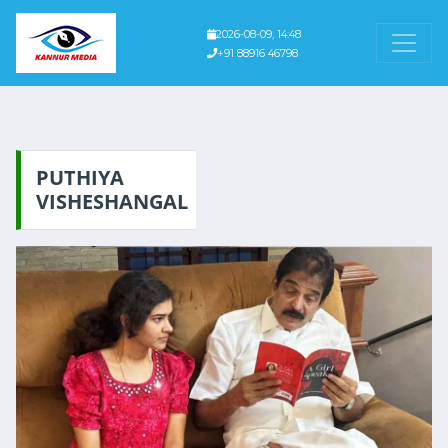
2026-08-09, 14:48
+91 88916 46798
PUTHIYA
VISHESHANGAL