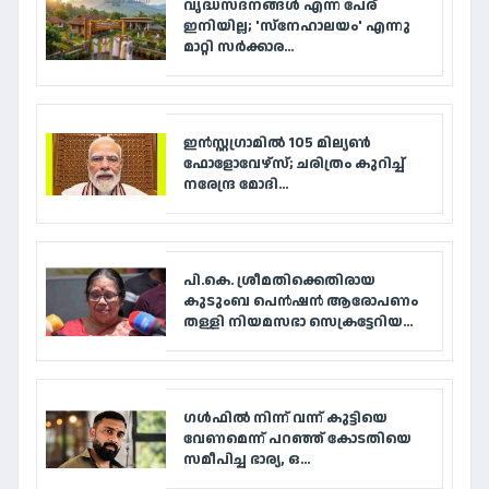
വൃദ്ധസദനങ്ങള്‍ എന്ന പേര്
ഇനിയില്ല; 'സ്‌നേഹാലയം' എന്നു
മാറ്റി സര്‍ക്കാര...
ഇൻസ്റ്റഗ്രാമിൽ 105 മില്യൺ
ഫോളോവേഴ്‌സ്; ചരിത്രം കുറിച്ച്
നരേന്ദ്ര മോദി...
പി.കെ. ശ്രീമതിക്കെതിരായ
കുടുംബ പെൻഷൻ ആരോപണം
തള്ളി നിയമസഭാ സെക്രട്ടേറിയ...
ഗൾഫിൽ നിന്ന് വന്ന് കുട്ടിയെ
വേണമെന്ന് പറഞ്ഞ് കോടതിയെ
സമീപിച്ച ഭാര്യ, ഒ...