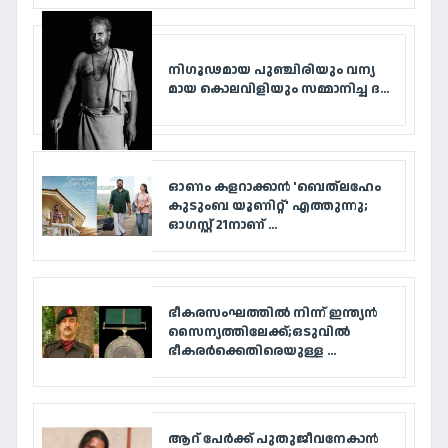
നി​ഗൂ​ഢ​മാ​യ പു​ഞ്ചി​രി​യും വ​ന്യ​
മാ​യ കൊ​ല​വി​ളി​യും സ​മ്മാ​നി​ച്ച ദ...
ഓണം കളറാക്കാൻ 'ബെത്‌ലഹേം
കുടുംബ യൂണിറ്റ്' എത്തുന്നു;
ഓഗസ്റ്റ് 21നാണ് ...
ഭീകരസംഘത്തിൽ നിന്ന് ഇന്ത്യൻ
സൈന്യത്തിലേക്ക്;ഒടുവിൽ
ഭീകരർക്കെതിരെയുള്ള ...
ആറ് പേര്‍ക്ക് പുതുജീവനേകാന്‍