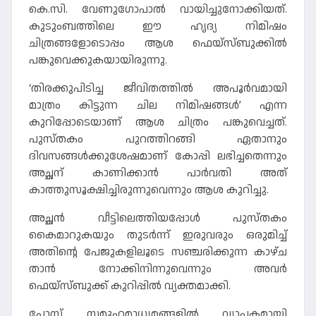
കെ.സി. വേണുഗോപാൽ വായിച്ചുനോക്കിയത്.
കുടുംബത്തിലെ ഈ ഹൃദ്യ നിമിഷം
ചിത്രങ്ങളോടൊപ്പം ആശ ഫെയ്‌സ്ബുക്കിൽ
പങ്കുവെക്കുകയായിരുന്നു.
‘തിരക്കുപിടിച്ച ജീവിതത്തിൽ അപൂർവമായി
മാത്രം കിട്ടുന്ന ചില നിമിഷങ്ങൾ’ എന്ന
കുറിപ്പോടെയാണ് ആശ ചിത്രം പങ്കുവെച്ചത്.
പുസ്തകം പുറത്തിറങ്ങി ഏതാനും
ദിവസങ്ങൾക്കുശേഷമാണ് കോപ്പി ലഭിച്ചതെന്നും
അച്ഛന് കാണിക്കാൻ പാർവതി അത്
കാത്തുസൂക്ഷിച്ചിരുന്നുവെന്നും ആശ കുറിച്ചു.
അച്ഛൻ വീട്ടിലെത്തിയപ്പോൾ പുസ്തകം
കൈമാറുകയും തുടർന്ന് ഇരുവരും ഒരുമിച്ച്
അതിന്റെ പേജുകളിലൂടെ സഞ്ചരിക്കുന്ന കാഴ്ച
താൻ നോക്കിനിന്നുവെന്നും അവർ
ഫെയ്‌സ്ബുക്ക് കുറിപ്പിൽ വ്യക്തമാക്കി.
പോസ്റ്റ് സമൂഹമാധ്യമങ്ങളിൽ വ്യാപകമായി